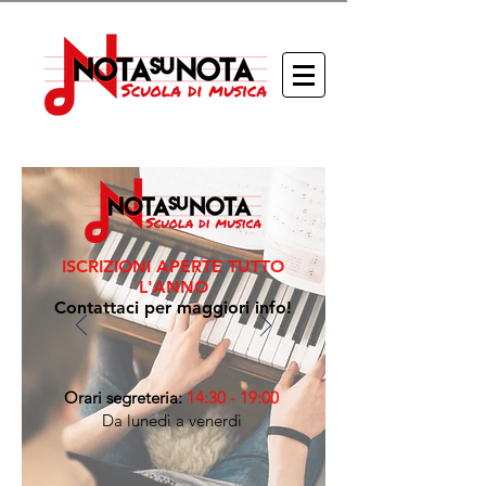
ISCRIZIONI APERTE TUTTO
L'ANNO
Contattaci per maggiori info!
Orari segreteria:
14:30 - 19:00
Da lunedì a venerdì