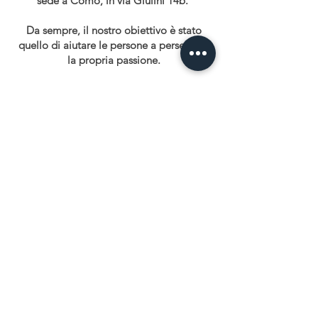
sede a Como, in via Giulini 14b.
Da sempre, il nostro obiettivo è stato
quello di aiutare le persone a perseguire
la propria passione.
Grazie al nostro team di docenti, al nostro
eccezionale staff e una comunità di
talentuosi studenti, siamo riusciti a dar
vita a un'organizzazione che è in grado di
offrire la formazione, l'orientamento e la
rete di supporto che stai cercando.
Il metodo formativo di Nota su Nota è unico e
altamente personalizzato.
Il nostro è l'ambiente ideale per coltivare la
creatività, formare e incoraggiare gli studenti