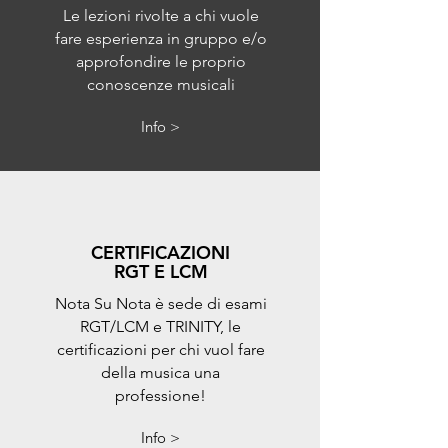
Le lezioni rivolte a chi vuole
fare esperienza in gruppo e/o
approfondire le proprio
conoscenze musicali
Info >
CERTIFICAZIONI
RGT E LCM
Nota Su Nota è sede di esami
RGT/LCM e TRINITY, le
certificazioni per chi vuol fare
della musica una
professione!
Info >