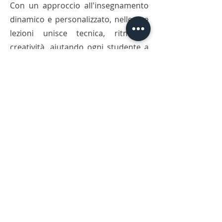
Con un approccio all'insegnamento
dinamico e personalizzato, nelle sue
lezioni unisce tecnica, ritmo e
creatività, aiutando ogni studente a
sviluppare una propria voce sullo
strumento.
Che si tratti di muovere i primi passi
o di perfezionare la propria tecnica,
Alessandro guida i suoi allievi in un
percorso musicale su misura, basato
sull’ascolto, l’espressione e il
divertimento.
Nota su Nota | Via Giorgio Giulini 14/b,
22100 Como |
info@notasunota.it
|
349
2803945 - 351
9619513
| P.Iva
02983070133