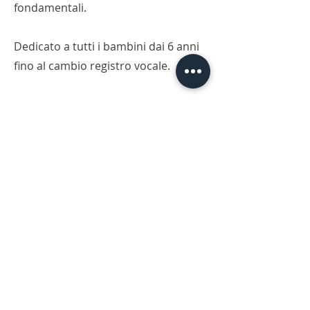
fondamentali.
Dedicato a tutti i bambini dai 6 anni
fino al cambio registro vocale.
Il corso di CORO VOCI BIANCHE è
gratuito per chi è regolarmente
iscritto alla scuola!
Il corso è a cura di Cecilia
Casella
TORNA AI CORSI
Nota su Nota | Via Giorgio Giulini 14/b,