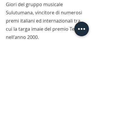
Giori del gruppo musicale
Sulutumana, vincitore di numerosi
premi italiani ed internazionali tra
cui la targa imaie del premio Tenco
nell'anno 2000.
E' anche compositore di colonne
sonore per spettacoli teatrali e per
cortometraggi.
INDIETRO
Nota su Nota | Via Giorgio Giulini 14/b,