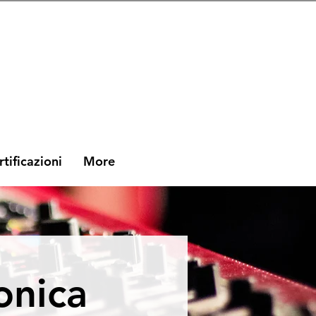
rtificazioni
More
onica